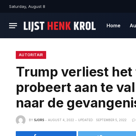
Saturday, August 8
Home
Au
AUTORITAIR
Trump verliest het 
probeert aan te va
naar de gevangeni
BY
SJORS
AUGUST 4, 2022
UPDATED:
SEPTEMBER 5, 2022