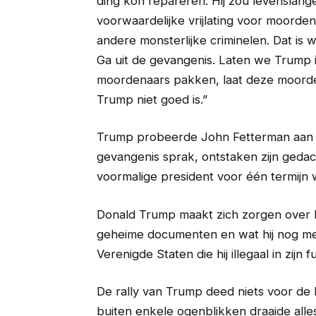
ding kon repareren. Hij zou levenslan
voorwaardelijke vrijlating voor moorde
andere monsterlijke criminelen. Dat is wa
Ga uit de gevangenis. Laten we Trump
moordenaars pakken, laat deze moorden
Trump niet goed is.”
Trump probeerde John Fetterman aan te 
gevangenis sprak, ontstaken zijn geda
voormalige president voor één termijn w
Donald Trump maakt zich zorgen over h
geheime documenten en wat hij nog m
Verenigde Staten die hij illegaal in zijn f
De rally van Trump deed niets voor de 
buiten enkele ogenblikken draaide all