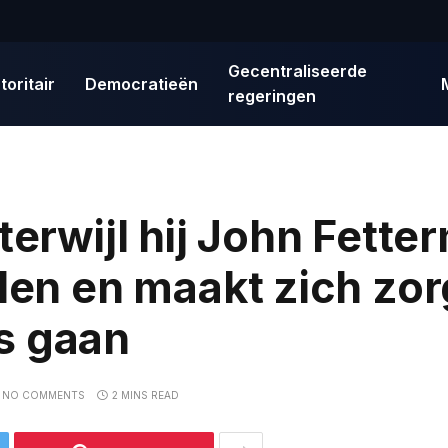
Gecentraliseerde
toritair
Democratieën
regeringen
terwijl hij John Fette
llen en maakt zich zo
s gaan
NO COMMENTS
2 MINS READ