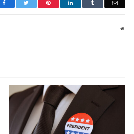
Facebook
Twitter
Pinterest
LinkedIn
Tumblr
Email
Websi