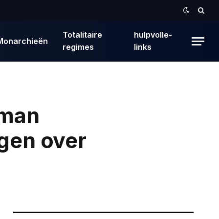
Totalitaire
hulpvolle-
Monarchieën
regimes
links
rman
rgen over