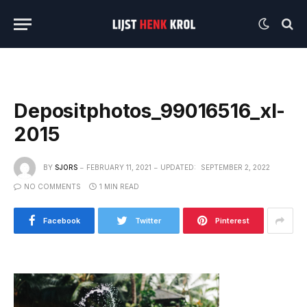
Depositphotos_99016516_xl-
2015
BY
SJORS
FEBRUARY 11, 2021
UPDATED:
SEPTEMBER 2, 2022
NO COMMENTS
1 MIN READ
Facebook
Twitter
Pinterest