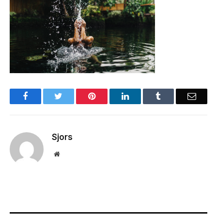
Facebook
Twitter
Pinterest
LinkedIn
Tumblr
Email
Sjors
Website